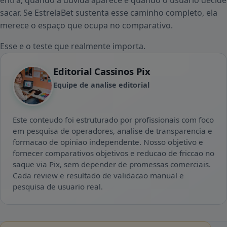
sacar. Se EstrelaBet sustenta esse caminho completo, ela
merece o espaço que ocupa no comparativo.
Esse e o teste que realmente importa.
Editorial Cassinos Pix
Equipe de analise editorial
Este conteudo foi estruturado por profissionais com foco
em pesquisa de operadores, analise de transparencia e
formacao de opiniao independente. Nosso objetivo e
fornecer comparativos objetivos e reducao de friccao no
saque via Pix, sem depender de promessas comerciais.
Cada review e resultado de validacao manual e
pesquisa de usuario real.