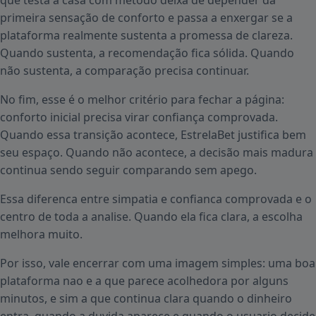
primeira sensação de conforto e passa a enxergar se a
plataforma realmente sustenta a promessa de clareza.
Quando sustenta, a recomendação fica sólida. Quando
não sustenta, a comparação precisa continuar.
No fim, esse é o melhor critério para fechar a página:
conforto inicial precisa virar confiança comprovada.
Quando essa transição acontece, EstrelaBet justifica bem
seu espaço. Quando não acontece, a decisão mais madura
continua sendo seguir comparando sem apego.
Essa diferenca entre simpatia e confianca comprovada e o
centro de toda a analise. Quando ela fica clara, a escolha
melhora muito.
Por isso, vale encerrar com uma imagem simples: uma boa
plataforma nao e a que parece acolhedora por alguns
minutos, e sim a que continua clara quando o dinheiro
entra, quando a duvida aparece e quando o usuario decide