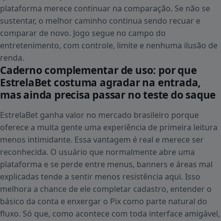
plataforma merece continuar na comparação. Se não se
sustentar, o melhor caminho continua sendo recuar e
comparar de novo. Jogo segue no campo do
entretenimento, com controle, limite e nenhuma ilusão de
renda.
Caderno complementar de uso: por que
EstrelaBet costuma agradar na entrada,
mas ainda precisa passar no teste do saque
EstrelaBet ganha valor no mercado brasileiro porque
oferece a muita gente uma experiência de primeira leitura
menos intimidante. Essa vantagem é real e merece ser
reconhecida. O usuário que normalmente abre uma
plataforma e se perde entre menus, banners e áreas mal
explicadas tende a sentir menos resistência aqui. Isso
melhora a chance de ele completar cadastro, entender o
básico da conta e enxergar o Pix como parte natural do
fluxo. Só que, como acontece com toda interface amigável,