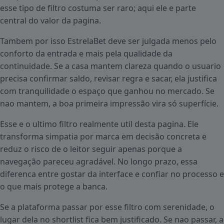
esse tipo de filtro costuma ser raro; aqui ele e parte
central do valor da pagina.
Tambem por isso EstrelaBet deve ser julgada menos pelo
conforto da entrada e mais pela qualidade da
continuidade. Se a casa mantem clareza quando o usuario
precisa confirmar saldo, revisar regra e sacar, ela justifica
com tranquilidade o espaço que ganhou no mercado. Se
nao mantem, a boa primeira impressão vira só superfície.
Esse e o ultimo filtro realmente util desta pagina. Ele
transforma simpatia por marca em decisão concreta e
reduz o risco de o leitor seguir apenas porque a
navegação pareceu agradável. No longo prazo, essa
diferenca entre gostar da interface e confiar no processo e
o que mais protege a banca.
Se a plataforma passar por esse filtro com serenidade, o
lugar dela no shortlist fica bem justificado. Se nao passar, a