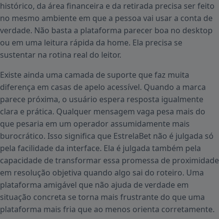
histórico, da área financeira e da retirada precisa ser feito
no mesmo ambiente em que a pessoa vai usar a conta de
verdade. Não basta a plataforma parecer boa no desktop
ou em uma leitura rápida da home. Ela precisa se
sustentar na rotina real do leitor.
Existe ainda uma camada de suporte que faz muita
diferença em casas de apelo acessível. Quando a marca
parece próxima, o usuário espera resposta igualmente
clara e prática. Qualquer mensagem vaga pesa mais do
que pesaria em um operador assumidamente mais
burocrático. Isso significa que EstrelaBet não é julgada só
pela facilidade da interface. Ela é julgada também pela
capacidade de transformar essa promessa de proximidade
em resolução objetiva quando algo sai do roteiro. Uma
plataforma amigável que não ajuda de verdade em
situação concreta se torna mais frustrante do que uma
plataforma mais fria que ao menos orienta corretamente.