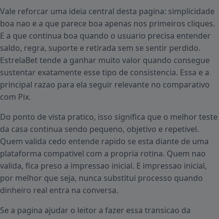
Vale reforcar uma ideia central desta pagina: simplicidade
boa nao e a que parece boa apenas nos primeiros cliques.
E a que continua boa quando o usuario precisa entender
saldo, regra, suporte e retirada sem se sentir perdido.
EstrelaBet tende a ganhar muito valor quando consegue
sustentar exatamente esse tipo de consistencia. Essa e a
principal razao para ela seguir relevante no comparativo
com Pix.
Do ponto de vista pratico, isso significa que o melhor teste
da casa continua sendo pequeno, objetivo e repetivel.
Quem valida cedo entende rapido se esta diante de uma
plataforma compativel com a propria rotina. Quem nao
valida, fica preso a impressao inicial. E impressao inicial,
por melhor que seja, nunca substitui processo quando
dinheiro real entra na conversa.
Se a pagina ajudar o leitor a fazer essa transicao da