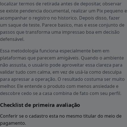
localizar termos de retirada antes de depositar, observar
se existe pendencia documental, realizar um Pix pequeno e
acompanhar o registro no historico. Depois disso, fazer
um saque de teste. Parece basico, mas e esse conjunto de
passos que transforma uma impressao boa em decisão
defensável.
Essa metodologia funciona especialmente bem em
plataformas que parecem amigáveis. Quando o ambiente
não assusta, o usuário pode aproveitar essa clareza para
validar tudo com calma, em vez de usá-la como desculpa
para apressar a operação. O resultado costuma ser muito
melhor. Ele entende o produto com menos ansiedade e
descobre cedo se a casa combina de fato com seu perfil.
Checklist de primeira avaliação
Conferir se o cadastro esta no mesmo titular do meio de
pagamento.