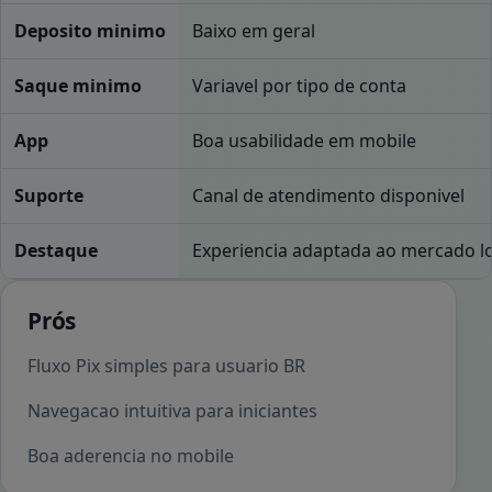
Deposito minimo
Baixo em geral
Saque minimo
Variavel por tipo de conta
App
Boa usabilidade em mobile
Suporte
Canal de atendimento disponivel
Destaque
Experiencia adaptada ao mercado lo
Prós
Fluxo Pix simples para usuario BR
Navegacao intuitiva para iniciantes
Boa aderencia no mobile