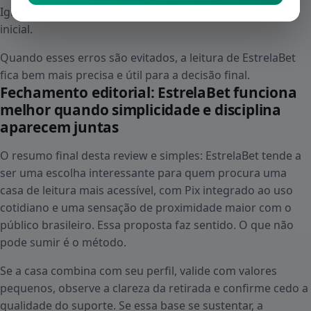
Ignorar o teste de saque por confiar apenas na sensação
inicial.
Quando esses erros são evitados, a leitura de EstrelaBet
fica bem mais precisa e útil para a decisão final.
Fechamento editorial: EstrelaBet funciona
melhor quando simplicidade e disciplina
aparecem juntas
O resumo final desta review e simples: EstrelaBet tende a
ser uma escolha interessante para quem procura uma
casa de leitura mais acessível, com Pix integrado ao uso
cotidiano e uma sensação de proximidade maior com o
público brasileiro. Essa proposta faz sentido. O que não
pode sumir é o método.
Se a casa combina com seu perfil, valide com valores
pequenos, observe a clareza da retirada e confirme cedo a
qualidade do suporte. Se essa base se sustentar, a