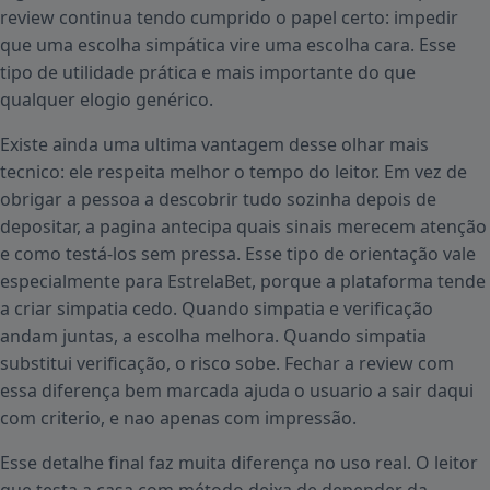
review continua tendo cumprido o papel certo: impedir
que uma escolha simpática vire uma escolha cara. Esse
tipo de utilidade prática e mais importante do que
qualquer elogio genérico.
Existe ainda uma ultima vantagem desse olhar mais
tecnico: ele respeita melhor o tempo do leitor. Em vez de
obrigar a pessoa a descobrir tudo sozinha depois de
depositar, a pagina antecipa quais sinais merecem atenção
e como testá-los sem pressa. Esse tipo de orientação vale
especialmente para EstrelaBet, porque a plataforma tende
a criar simpatia cedo. Quando simpatia e verificação
andam juntas, a escolha melhora. Quando simpatia
substitui verificação, o risco sobe. Fechar a review com
essa diferença bem marcada ajuda o usuario a sair daqui
com criterio, e nao apenas com impressão.
Esse detalhe final faz muita diferença no uso real. O leitor
que testa a casa com método deixa de depender da