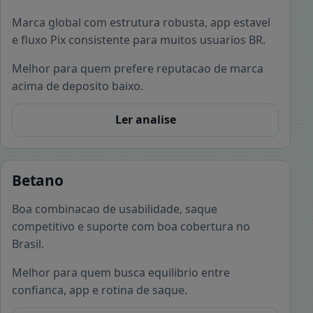
Marca global com estrutura robusta, app estavel
e fluxo Pix consistente para muitos usuarios BR.
Melhor para quem prefere reputacao de marca
acima de deposito baixo.
Ler analise
Betano
Boa combinacao de usabilidade, saque
competitivo e suporte com boa cobertura no
Brasil.
Melhor para quem busca equilibrio entre
confianca, app e rotina de saque.