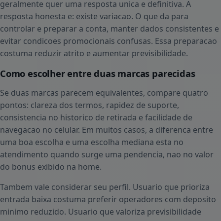
geralmente quer uma resposta unica e definitiva. A
resposta honesta e: existe variacao. O que da para
controlar e preparar a conta, manter dados consistentes e
evitar condicoes promocionais confusas. Essa preparacao
costuma reduzir atrito e aumentar previsibilidade.
Como escolher entre duas marcas parecidas
Se duas marcas parecem equivalentes, compare quatro
pontos: clareza dos termos, rapidez de suporte,
consistencia no historico de retirada e facilidade de
navegacao no celular. Em muitos casos, a diferenca entre
uma boa escolha e uma escolha mediana esta no
atendimento quando surge uma pendencia, nao no valor
do bonus exibido na home.
Tambem vale considerar seu perfil. Usuario que prioriza
entrada baixa costuma preferir operadores com deposito
minimo reduzido. Usuario que valoriza previsibilidade