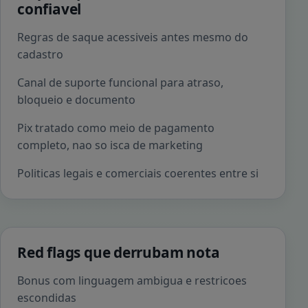
confiavel
Regras de saque acessiveis antes mesmo do
cadastro
Canal de suporte funcional para atraso,
bloqueio e documento
Pix tratado como meio de pagamento
completo, nao so isca de marketing
Politicas legais e comerciais coerentes entre si
Red flags que derrubam nota
Bonus com linguagem ambigua e restricoes
escondidas