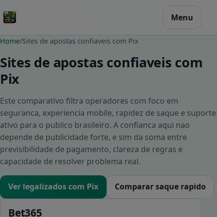
Menu
Home
/
Sites de apostas confiaveis com Pix
Sites de apostas confiaveis com
Pix
Este comparativo filtra operadores com foco em
seguranca, experiencia mobile, rapidez de saque e suporte
ativo para o publico brasileiro. A confianca aqui nao
depende de publicidade forte, e sim da soma entre
previsibilidade de pagamento, clareza de regras e
capacidade de resolver problema real.
Ver legalizados com Pix
Comparar saque rapido
Bet365