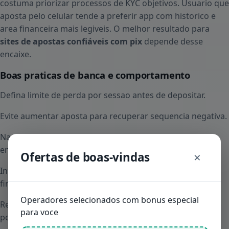
costuma priorizar processos de KYC objetivos. Usuario que
aposta pelo celular tende a preferir app com historico e
area financeira mais legiveis. O melhor resultado para
sites de apostas confiáveis com pix
depende desse
encaixe.
Boas praticas de banca e comportamento
Defina limite de perda por sessao antes de depositar.
Evite aumentar aposta para recuperar sequencia negativa.
Nao misture saldo de despesas essenciais com saldo de
entretenimento.
×
Ofertas de boas-vindas
Interrompa sessao quando perder foco emocional ou
financeiro.
Operadores selecionados com bonus especial
Revise periodicamente termos de saque e bonus, porque
para voce
podem mudar.