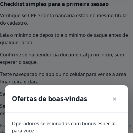
Checklist simples para a primeira sessao
Verifique se CPF e conta bancaria estao no mesmo titular
do cadastro.
Leia o minimo de deposito e o minimo de saque antes de
qualquer acao.
Confirme se ha pendencia documental ja no inicio, sem
esperar o saque.
Teste navegacao no app ou no celular para ver se a area
financeira e clara.
Salve comprovante do Pix e anote horarios da transacao.
×
Ofertas de boas-vindas
Se ativar bonus, registre as regras para nao interpretar
errado depois.
Operadores selecionados com bonus especial
Esse checklist parece basico, mas ele elimina grande parte
para voce
do improviso. O leitor que segue esse caminho tem uma