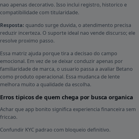
nao apenas decorativo. Isso inclui registro, historico e
compatibilidade com titularidade.
Resposta:
quando surge duvida, o atendimento precisa
reduzir incerteza. O suporte ideal nao vende discurso; ele
resolve proximo passo.
Essa matriz ajuda porque tira a decisao do campo
emocional. Em vez de se deixar conduzir apenas por
familiaridade de marca, o usuario passa a avaliar Betano
como produto operacional. Essa mudanca de lente
melhora muito a qualidade da escolha.
Erros tipicos de quem chega por busca organica
Achar que app bonito significa experiencia financeira sem
friccao.
Confundir KYC padrao com bloqueio definitivo.