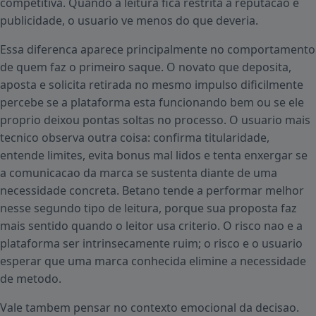
competitiva. Quando a leitura fica restrita a reputacao e
publicidade, o usuario ve menos do que deveria.
Essa diferenca aparece principalmente no comportamento
de quem faz o primeiro saque. O novato que deposita,
aposta e solicita retirada no mesmo impulso dificilmente
percebe se a plataforma esta funcionando bem ou se ele
proprio deixou pontas soltas no processo. O usuario mais
tecnico observa outra coisa: confirma titularidade,
entende limites, evita bonus mal lidos e tenta enxergar se
a comunicacao da marca se sustenta diante de uma
necessidade concreta. Betano tende a performar melhor
nesse segundo tipo de leitura, porque sua proposta faz
mais sentido quando o leitor usa criterio. O risco nao e a
plataforma ser intrinsecamente ruim; o risco e o usuario
esperar que uma marca conhecida elimine a necessidade
de metodo.
Vale tambem pensar no contexto emocional da decisao.