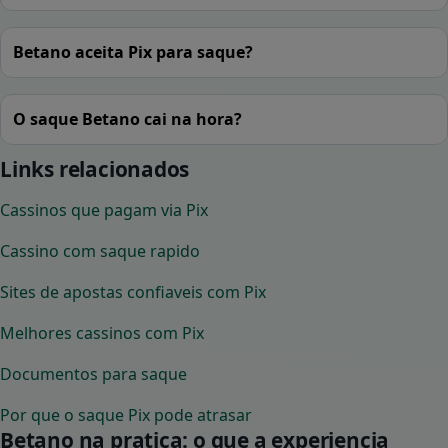
Betano aceita Pix para saque?
O saque Betano cai na hora?
Links relacionados
Cassinos que pagam via Pix
Cassino com saque rapido
Sites de apostas confiaveis com Pix
Melhores cassinos com Pix
Documentos para saque
Por que o saque Pix pode atrasar
Betano na pratica: o que a experiencia