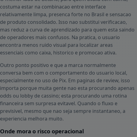
costuma estar na combinacao entre interface
relativamente limpa, presenca forte no Brasil e sensacao
de produto consolidado. Isso nao substitui verificacao,
mas reduz a curva de aprendizado para quem esta saindo
de operadores mais confusos. Na pratica, o usuario
encontra menos ruido visual para localizar areas
essenciais como caixa, historico e promocao ativa.
Outro ponto positivo e que a marca normalmente
conversa bem com o comportamento do usuario local,
especialmente no uso de Pix. Em paginas de review, isso
importa porque muita gente nao esta procurando apenas
odds ou lobby de cassino; esta procurando uma rotina
financeira sem surpresa evitavel. Quando o fluxo e
previsivel, mesmo que nao seja sempre instantaneo, a
experiencia melhora muito.
Onde mora o risco operacional