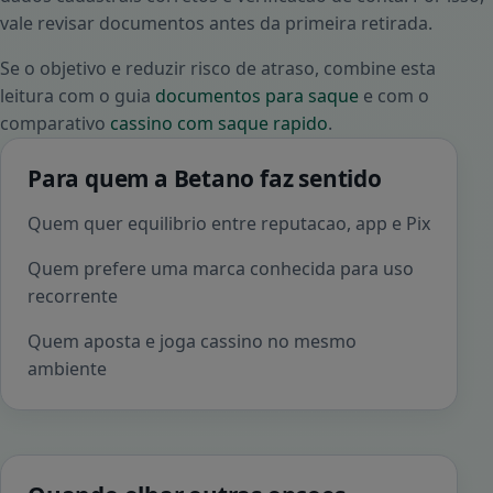
vale revisar documentos antes da primeira retirada.
Se o objetivo e reduzir risco de atraso, combine esta
leitura com o guia
documentos para saque
e com o
comparativo
cassino com saque rapido
.
Para quem a Betano faz sentido
Quem quer equilibrio entre reputacao, app e Pix
Quem prefere uma marca conhecida para uso
recorrente
Quem aposta e joga cassino no mesmo
ambiente