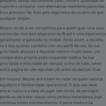
pequeno, validar documentos cedo, conferir qualidade do
suporte e comparar com alternativas realmente parecidas.
Esse processo faz mais pela seguranca do usuario do que
qualquer slogan.
Betano tende a ser competitiva para quem quer uma casa
conhecida, com boa adaptacao ao Brasil e uma experiencia
geralmente organizada no mobile. Ainda assim, a escolha
so e boa quando combina com seu perfil de uso. Se sua
prioridade absoluta e deposito minimo muito baixo, um
comparativo proprio pode responder melhor. Se sua
prioridade e velocidade de retirada acima de tudo, talvez
outra pagina do site seja mais util antes da decisao final.
Em resumo, Betano entra bem no radar de quem valoriza
equilibrio e familiaridade operacional. O que nao deve
entrar nunca e a ideia de jogar sem limite, de perseguir
perda ou de tratar saque como certeza instantanea. Jogo
continua sendo entretenimento. A parte madura da