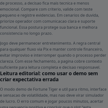
de processo, a decisao fica mais tecnica e menos
emocional. Compare com criterio, valide com teste
pequeno e registre evidencias. Em cenarios de duvida,
priorize operador com comunicacao clara e suporte
funcional. Essa postura protege sua banca e melhora
consistencia no longo prazo.
Jogo deve permanecer entretenimento. A regra central
para qualquer fluxo via Pix e manter controle financeiro,
evitar improviso e interromper quando o processo perder
clareza. Com esse fechamento, a pagina cobre contexto
suficiente para leitura completa e decisao responsavel.
Leitura editorial: como usar o demo sem
criar expectativa errada
O modo demo de Fortune Tiger e util para ritmo, interface
e sensacao de volatilidade, mas nao deve virar simulador
de lucro. O erro comum e jogar poucos minutos, acertar
uma sequencia positiva e concluir que o slot "esta