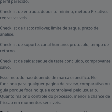
perfil parecido.
Checklist de entrada: deposito minimo, metodo Pix ativo,
regras visiveis.
Checklist de risco: rollover, limite de saque, prazo de
analise.
Checklist de suporte: canal humano, protocolo, tempo de
retorno.
Checklist de saida: saque de teste concluido, comprovante
salvo.
Esse metodo nao depende de marca especifica. Ele
funciona para qualquer pagina de review, comparativo ou
guia porque foca no que e controlavel pelo usuario.
Quanto maior o controle do processo, menor a chance de
friccao em momentos sensiveis.