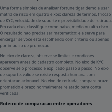
Uma forma simples de analisar fortune tiger demo e usar
matriz de risco em quatro eixos: clareza de termos, friccao
de KYC, velocidade de suporte e previsibilidade de retirada.
Em cada eixo, classifique como baixo, medio ou alto risco.
O resultado nao precisa ser matematico: ele serve para
enxergar se voce esta escolhendo com criterio ou apenas
por impulso de promocao.
No eixo de clareza, observe se limites e condicoes
aparecem antes do cadastro completo. No eixo de KYC,
observe se o processo e explicado passo a passo. No eixo
de suporte, valide se existe resposta humana com
orientacao acionavel. No eixo de retirada, compare prazo
prometido e prazo normalmente relatado para conta
verificada.
Roteiro de comparacao entre operadores