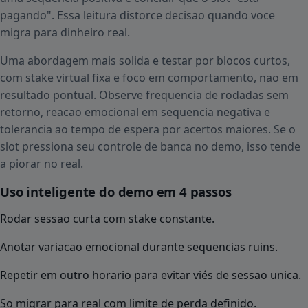
pagando". Essa leitura distorce decisao quando voce
migra para dinheiro real.
Uma abordagem mais solida e testar por blocos curtos,
com stake virtual fixa e foco em comportamento, nao em
resultado pontual. Observe frequencia de rodadas sem
retorno, reacao emocional em sequencia negativa e
tolerancia ao tempo de espera por acertos maiores. Se o
slot pressiona seu controle de banca no demo, isso tende
a piorar no real.
Uso inteligente do demo em 4 passos
Rodar sessao curta com stake constante.
Anotar variacao emocional durante sequencias ruins.
Repetir em outro horario para evitar viés de sessao unica.
So migrar para real com limite de perda definido.