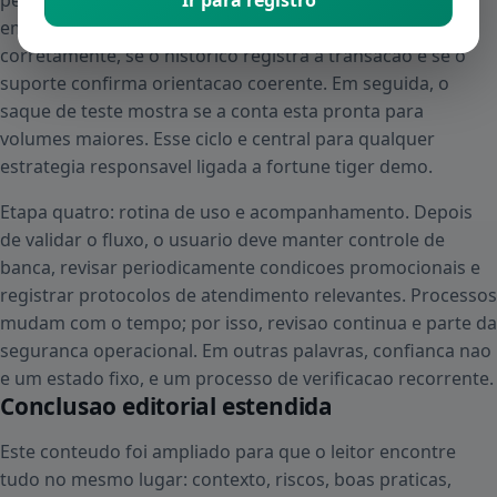
pequeno e uma estrategia tecnica, nao apenas cautela
Ir para registro
emocional. O teste permite validar se o Pix entra
corretamente, se o historico registra a transacao e se o
suporte confirma orientacao coerente. Em seguida, o
saque de teste mostra se a conta esta pronta para
volumes maiores. Esse ciclo e central para qualquer
estrategia responsavel ligada a fortune tiger demo.
Etapa quatro: rotina de uso e acompanhamento. Depois
de validar o fluxo, o usuario deve manter controle de
banca, revisar periodicamente condicoes promocionais e
registrar protocolos de atendimento relevantes. Processos
mudam com o tempo; por isso, revisao continua e parte da
seguranca operacional. Em outras palavras, confianca nao
e um estado fixo, e um processo de verificacao recorrente.
Conclusao editorial estendida
Este conteudo foi ampliado para que o leitor encontre
tudo no mesmo lugar: contexto, riscos, boas praticas,