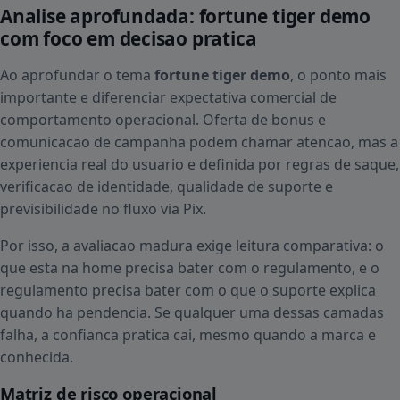
Analise aprofundada: fortune tiger demo
com foco em decisao pratica
Ao aprofundar o tema
fortune tiger demo
, o ponto mais
importante e diferenciar expectativa comercial de
comportamento operacional. Oferta de bonus e
comunicacao de campanha podem chamar atencao, mas a
experiencia real do usuario e definida por regras de saque,
verificacao de identidade, qualidade de suporte e
previsibilidade no fluxo via Pix.
Por isso, a avaliacao madura exige leitura comparativa: o
que esta na home precisa bater com o regulamento, e o
regulamento precisa bater com o que o suporte explica
quando ha pendencia. Se qualquer uma dessas camadas
falha, a confianca pratica cai, mesmo quando a marca e
conhecida.
Matriz de risco operacional