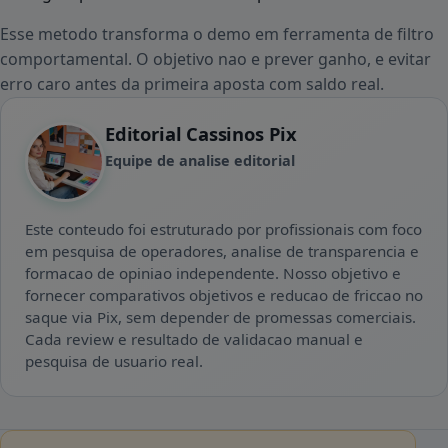
Esse metodo transforma o demo em ferramenta de filtro
comportamental. O objetivo nao e prever ganho, e evitar
erro caro antes da primeira aposta com saldo real.
Editorial Cassinos Pix
Equipe de analise editorial
Este conteudo foi estruturado por profissionais com foco
em pesquisa de operadores, analise de transparencia e
formacao de opiniao independente. Nosso objetivo e
fornecer comparativos objetivos e reducao de friccao no
saque via Pix, sem depender de promessas comerciais.
Cada review e resultado de validacao manual e
pesquisa de usuario real.