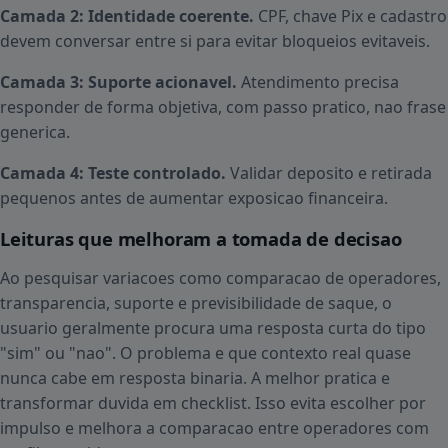
Camada 2: Identidade coerente.
CPF, chave Pix e cadastro
devem conversar entre si para evitar bloqueios evitaveis.
Camada 3: Suporte acionavel.
Atendimento precisa
responder de forma objetiva, com passo pratico, nao frase
generica.
Camada 4: Teste controlado.
Validar deposito e retirada
pequenos antes de aumentar exposicao financeira.
Leituras que melhoram a tomada de decisao
Ao pesquisar variacoes como comparacao de operadores,
transparencia, suporte e previsibilidade de saque, o
usuario geralmente procura uma resposta curta do tipo
"sim" ou "nao". O problema e que contexto real quase
nunca cabe em resposta binaria. A melhor pratica e
transformar duvida em checklist. Isso evita escolher por
impulso e melhora a comparacao entre operadores com