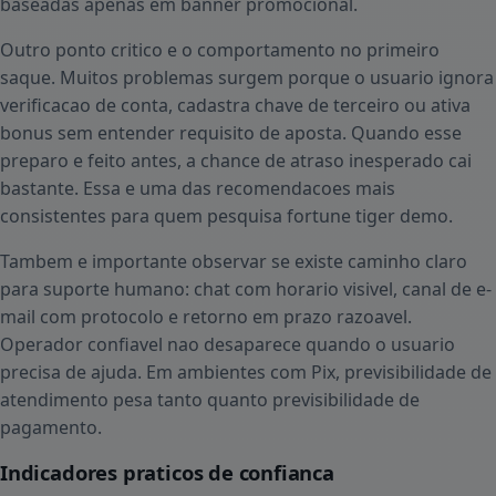
baseadas apenas em banner promocional.
Outro ponto critico e o comportamento no primeiro
saque. Muitos problemas surgem porque o usuario ignora
verificacao de conta, cadastra chave de terceiro ou ativa
bonus sem entender requisito de aposta. Quando esse
preparo e feito antes, a chance de atraso inesperado cai
bastante. Essa e uma das recomendacoes mais
consistentes para quem pesquisa fortune tiger demo.
Tambem e importante observar se existe caminho claro
para suporte humano: chat com horario visivel, canal de e-
mail com protocolo e retorno em prazo razoavel.
Operador confiavel nao desaparece quando o usuario
precisa de ajuda. Em ambientes com Pix, previsibilidade de
atendimento pesa tanto quanto previsibilidade de
pagamento.
Indicadores praticos de confianca