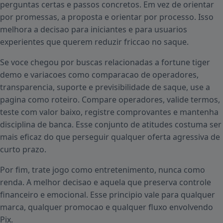
perguntas certas e passos concretos. Em vez de orientar
por promessas, a proposta e orientar por processo. Isso
melhora a decisao para iniciantes e para usuarios
experientes que querem reduzir friccao no saque.
Se voce chegou por buscas relacionadas a fortune tiger
demo e variacoes como comparacao de operadores,
transparencia, suporte e previsibilidade de saque, use a
pagina como roteiro. Compare operadores, valide termos,
teste com valor baixo, registre comprovantes e mantenha
disciplina de banca. Esse conjunto de atitudes costuma ser
mais eficaz do que perseguir qualquer oferta agressiva de
curto prazo.
Por fim, trate jogo como entretenimento, nunca como
renda. A melhor decisao e aquela que preserva controle
financeiro e emocional. Esse principio vale para qualquer
marca, qualquer promocao e qualquer fluxo envolvendo
Pix.