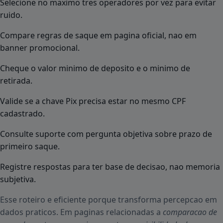
Selecione no maximo tres operadores por vez para evitar
ruido.
Compare regras de saque em pagina oficial, nao em
banner promocional.
Cheque o valor minimo de deposito e o minimo de
retirada.
Valide se a chave Pix precisa estar no mesmo CPF
cadastrado.
Consulte suporte com pergunta objetiva sobre prazo de
primeiro saque.
Registre respostas para ter base de decisao, nao memoria
subjetiva.
Esse roteiro e eficiente porque transforma percepcao em
dados praticos. Em paginas relacionadas a
comparacao de